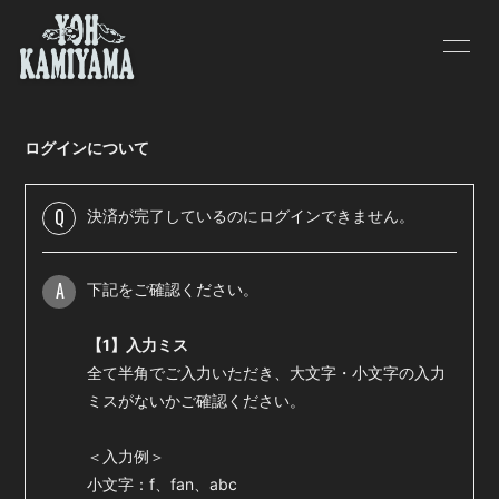
HOME
INFORMATION
ログインについて
SCHEDULE
PROFILE
VIDEO
DISCOGRAPHY
Q
決済が完了しているのにログインできません。
BLOG
MOVIE
A
下記をご確認ください。
PHOTO
【1】入力ミス
全て半角でご入力いただき、大文字・小文字の入力
ミスがないかご確認ください。
＜入力例＞
会員登録
ログイン
小文字：f、fan、abc