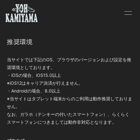
HOME
INFORMATION
推奨環境
SCHEDULE
PROFILE
VIDEO
DISCOGRAPHY
当サイトでは下記のOS、ブラウザのバージョンおよび設定を推
奨環境としております。
BLOG
MOVIE
・iOSの場合、iOS15.0以上
※iOS12はキャリア決済が行えません。
PHOTO
・Androidの場合、8.0以上
※当サイトはタブレット端末からのご利用は動作推奨しておりま
せん。
なお、ガラホ（テンキーの付いたスマートフォン）、らくらく
スマートフォンにつきましては動作非対応となります。
会員登録
ログイン