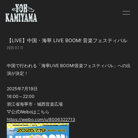
HOME
INFORMATION
【LIVE】中国・海寧 LIVE BOOM! 音楽フェスティバル
SCHEDULE
PROFILE
2025.07.11
VIDEO
DISCOGRAPHY
中国で行われる「海寧LIVE BOOM!音楽フェスティバル」への出
BLOG
MOVIE
演が決定！
PHOTO
2025年7月19日
16:00～22:00
浙江省海寧市・城西音楽広場
▽公式Weiboはこちら
https://weibo.com/u/8006322713
会員登録
ログイン