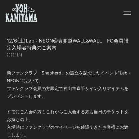
HOME
INFORMATION
12/6(土)Lab : NEON@表参道WALL&WALL FC会員限
SCHEDULE
PROFILE
定入場者特典のご案内
2025.11.14
VIDEO
DISCOGRAPHY
BLOG
MOVIE
新ファンクラブ「Shepherd」の設立を記念したイベント"Lab :
NEON"において、
PHOTO
ファンクラブ会員の方限定で神山羊直筆サイン入りアイテムを
プレゼントします。
すでにご入会の方もこれからご入会する方も当日のチケットを
お持ちの上、
入場時にファンクラブのマイページを確認できたお客様にお渡
会員登録
ログイン
しします。