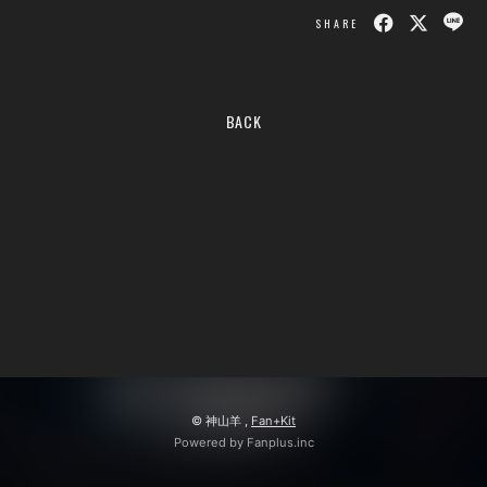
SHARE
BACK
© 神山羊 ,
Fan+Kit
Powered by Fanplus.inc