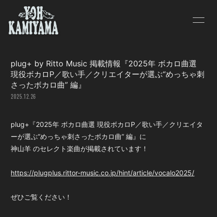
HOME
INFORMATION
plug+ by Ritto Music 掲載情報『2025年 ボカロ曲選
SCHEDULE
PROFILE
現役ボカロP／歌い手／クリエイターが選ぶ“めっちゃ刺
さったボカロ曲” 編』
VIDEO
DISCOGRAPHY
2025.12.26
BLOG
MOVIE
plug+『2025年 ボカロ曲選 現役ボカロP／歌い手／クリエイタ
PHOTO
ーが選ぶ“めっちゃ刺さったボカロ曲” 編』に
神山羊 のセレクト楽曲が掲載されています！
https://plugplus.rittor-music.co.jp/hint/article/vocalo2025/
ぜひご覧ください！
会員登録
ログイン